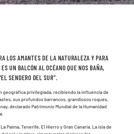
RA LOS AMANTES DE LA NATURALEZA Y PARA
 ES UN BALCÓN AL OCÉANO QUE NOS BAÑA,
“EL SENDERO DEL SUR”.
n geográfica privilegiada, recibiendo la influencia de
rastes, sus profundos barrancos, grandiosos roques,
jonay, declarado Patrimonio Mundial de la Humanidad
a.
a Palma, Tenerife, El Hierro y Gran Canaria. La isla de
el sol y la playa, sin renunciar al placer del