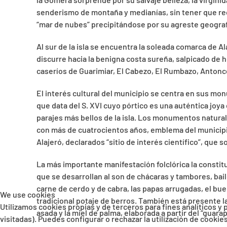
senderismo de montaña y medianías, sin tener que rec
“mar de nubes” precipitándose por su agreste geografí
Al sur de la isla se encuentra la soleada comarca de 
discurre hacia la benigna costa sureña, salpicado de
caseríos de Guarimiar, El Cabezo, El Rumbazo, Antonco
El interés cultural del municipio se centra en sus mon
que data del S. XVI cuyo pórtico es una auténtica joya
parajes más bellos de la isla. Los monumentos natural
con más de cuatrocientos años, emblema del municipio 
Alajeró, declarados “sitio de interés científico”, que 
La más importante manifestación folclórica la constitu
que se desarrollan al son de chácaras y tambores, bai
carne de cerdo y de cabra, las papas arrugadas, el buen
We use cookies
tradicional potaje de berros. También está presente la
Utilizamos cookies propias y de terceros para fines analíticos y
asada y la miel de palma, elaborada a partir del “guar
visitadas). Puedes configurar o rechazar la utilización de cooki