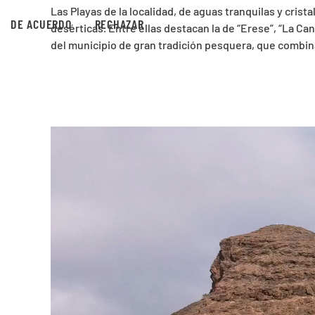
Las Playas de la localidad, de aguas tranquilas y cris
DE ACUERDO
RECHAZAR
desérticas. Entre ellas destacan la de “Erese”, “La C
del municipio de gran tradición pesquera, que combin