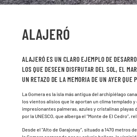
ALAJERÓ
ALAJERÓ ES UN CLARO EJEMPLO DE DESARRO
LOS QUE DESEEN DISFRUTAR DEL SOL, EL MA
UN RETAZO DE LA MEMORIA DE UN AYER QUE 
La Gomera es la isla más antigua del archipiélago canar
los vientos alisios que le aportan un clima templado
impresionantes palmeras, azules y cristalinas playas 
por la UNESCO, que alberga el “Monte de El Cedro”, reliq
Desde el “Alto de Garajonay”, situado a 1470 metros de 
la Gomera sorprende por su salvaje belleza, la virginida