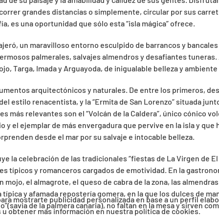
orrer grandes distancias o simplemente, circular por sus carret
a, es una oportunidad que sólo esta “isla mágica” ofrece.
Alajeró, un maravilloso entorno esculpido de barrancos y bancale
 hermosos palmerales, salvajes almendros y desafiantes tuneras.
jo, Targa, Imada y Arguayoda, de inigualable belleza y ambiente 
umentos arquitectónicos y naturales. De entre los primeros, desta
 del estilo renacentista, y la “Ermita de San Lorenzo” situada jun
es más relevantes son el “Volcán de la Caldera”, único cónico vo
y el ejemplar de más envergadura que pervive en la isla y que ha
sorprenden desde el mar por su salvaje e intocable belleza.
ye la celebración de las tradicionales “fiestas de La Virgen de E
les típicos y romanceros cargados de emotividad. En la gastronomí
 mojo, el almagrote, el queso de cabra de la zona, las almendras, 
 típica y afamada repostería gomera, en la que los dulces de mante
 para mostrarte publicidad personalizada en base a un perfil elab
apo”(savia de la palmera canaria), no faltan en la mesa y sirven 
es u obtener más información en nuestra política de cookies.