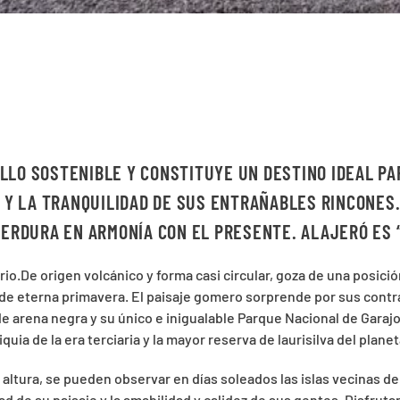
LLO SOSTENIBLE Y CONSTITUYE UN DESTINO IDEAL PA
R Y LA TRANQUILIDAD DE SUS ENTRAÑABLES RINCONES.
PERDURA EN ARMONÍA CON EL PRESENTE. ALAJERÓ ES 
io.De origen volcánico y forma casi circular, goza de una posició
 y de eterna primavera. El paisaje gomero sorprende por sus cont
de arena negra y su único e inigualable Parque Nacional de Gara
uia de la era terciaria y la mayor reserva de laurisilva del planet
altura, se pueden observar en días soleados las islas vecinas de L
d de su paisaje y la amabilidad y calidez de sus gentes. Disfrutar d