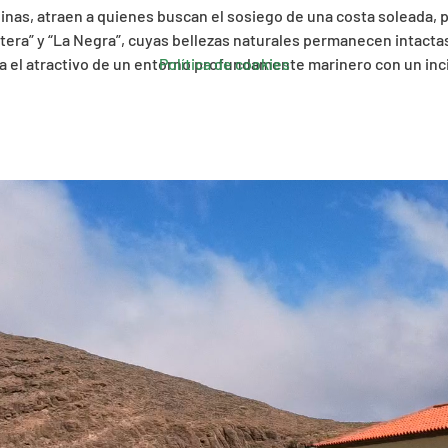
talinas, atraen a quienes buscan el sosiego de una costa soleada,
antera” y “La Negra”, cuyas bellezas naturales permanecen intact
Política de cookies
a el atractivo de un entorno profundamente marinero con un inc