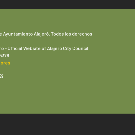
e Ayuntamiento Alajeró. Todos los derechos
ró -
Official Website of
Alajeró
City Council
95376
lores
ES