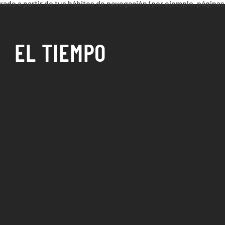
orado a partir de tus hábitos de navegación (por ejemplo, páginas
EL TIEMPO