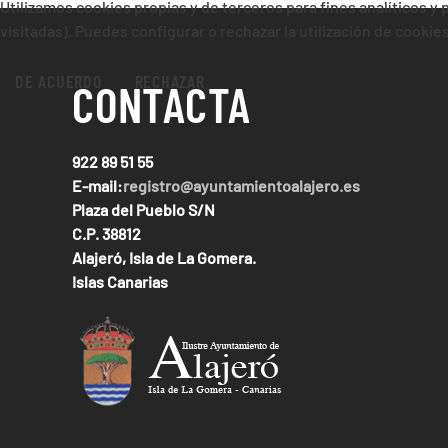
Utilizamos cookies propias y de terceros para fines analíticos y
visitadas). Puedes configurar o rechazar la utilización de cooki
DE ACUERDO
RECHAZAR
CONTACTA
922 89 51 55
E-mail:
registro@ayuntamientoalajero.es
Plaza del Pueblo S/N
C.P. 38812
Alajeró, Isla de La Gomera.
Islas Canarias