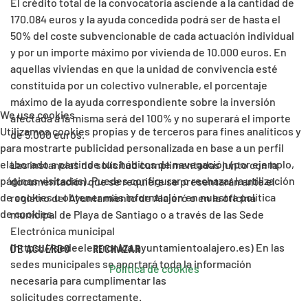
El crédito total de la convocatoria asciende a la cantidad de
170.084 euros y la ayuda concedida podrá ser de hasta el
50% del coste subvencionable de cada actuación individual
y por un importe máximo por vivienda de 10.000 euros. En
aquellas viviendas en que la unidad de convivencia esté
constituida por un colectivo vulnerable, el porcentaje
máximo de la ayuda correspondiente sobre la inversión
We use cookies
afectada a la misma será del 100% y no superará el importe
Utilizamos cookies propias y de terceros para fines analíticos y
de 5.000 euros.
para mostrarte publicidad personalizada en base a un perfil
elaborado a partir de tus hábitos de navegación (por ejemplo,
Las instancias de solicitud cumplimentadas junto con la
páginas visitadas). Puedes configurar o rechazar la utilización
documentación que se requiere se presentarán ante el
de cookies u obtener más información en nuestra política
registro del Ayuntamiento de Alajeró o en la oficina
de cookies.
municipal de Playa de Santiago o a través de las Sede
Electrónica municipal
DE ACUERDO
RECHAZAR
(https://sedeelectronica.ayuntamientoalajero.es) En las
sedes municipales se aportará toda la información
Política de cookies
necesaria para cumplimentar las
solicitudes correctamente.