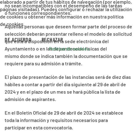
elaborado a partir de tus hábitos de navegación (por ejemplo,
no sean incompatibles con el desempeño de las tareas
páginas visitadas). Puedes configurar o rechazar la utilización
o funciones correspondientes.
de cookies u obtener más información en nuestra política
de cookies.
Aquellas personas que deseen formar parte del proceso de
selección deberán presentar relleno el modelo de solicitud
DE ACUERDO
RECHAZAR
que está a disposición en la sede electrónica del
Política de cookies
Ayuntamiento o en las dependencias físicas del
mismo donde se indica también la documentación que se
requiere para su admisión a trámite.
El plazo de presentación de las instancias será de diez días
hábiles a contar a partir del día siguiente al 29 de abril de
2024 y en el plazo de un mes se hará pública la lista de
admisión de aspirantes.
En el Boletín Oficial de 29 de abril de 2024 se establece
toda la información y requisitos necesarios para
participar en esta convocatoria.