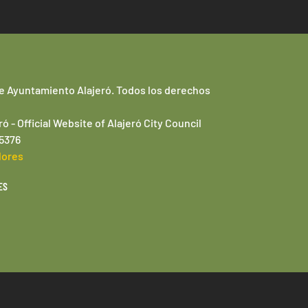
e Ayuntamiento Alajeró. Todos los derechos
ró -
Official Website of
Alajeró
City Council
95376
lores
ES