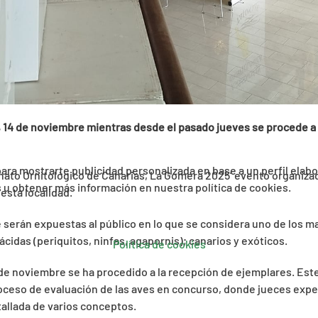
es, 14 de noviembre mientras desde el pasado jueves se procede a
 para mostrarte publicidad personalizada en base a un perfil elab
nato Ornitológico de Canarias, La Gomera 2025’ evento organizado
es u obtener más información en nuestra política de cookies.
 esta localidad.
e serán expuestas al público en lo que se considera uno de los m
cidas (periquitos, ninfas, agapornis); canarios y exóticos.
Política de cookies
7 de noviembre se ha procedido a la recepción de ejemplares. Est
roceso de evaluación de las aves en concurso, donde jueces exper
allada de varios conceptos.