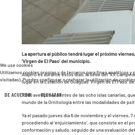
La apertura al público tendrá lugar el próximo viern
‘Virgen de El Paso’ del municipio.
We use cookies
Utilizamos cookies propias y de terceros para fines analíticos y
Alajeró es durante estos días, la sede del ‘XX Campeo
visitadas). Puedes configurar o rechazar la utilización de cooki
lugar en la Estación de Guaguas ‘Virgen de El Paso’ de
DE ACUERDO
RECHAZAR
1.286 aves procedentes de las ocho islas canarias, qu
mundo de la Ornitología entre las modalidades de psitá
Ya el pasado jueves día 6 de noviembre y el viernes, 
procediendo al ‘enjuiciamiento’, que consiste en el p
conformación y saludo, seguido de una evaluación det