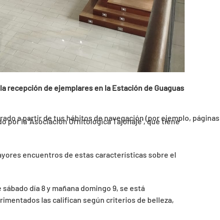
 la recepción de ejemplares en la Estación de Guaguas
orado a partir de tus hábitos de navegación (por ejemplo, páginas
 por la ‘Asociación Ornitológica Tajonaje’, que tiene
ayores encuentros de estas características sobre el
e sábado día 8 y mañana domingo 9, se está
imentados las califican según criterios de belleza,