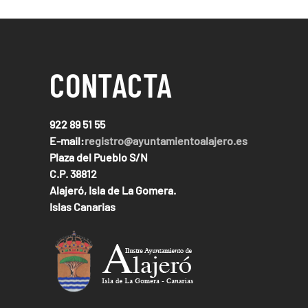
CONTACTA
922 89 51 55
E-mail:
registro@ayuntamientoalajero.es
Plaza del Pueblo S/N
C.P. 38812
Alajeró, Isla de La Gomera.
Islas Canarias