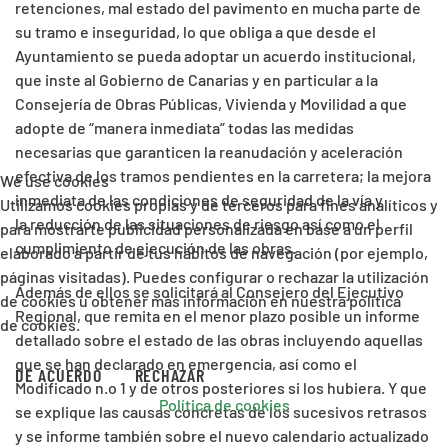
retenciones, mal estado del pavimento en mucha parte de
su tramo e inseguridad, lo que obliga a que desde el
Ayuntamiento se pueda adoptar un acuerdo institucional,
que inste al Gobierno de Canarias y en particular a la
Consejería de Obras Públicas, Vivienda y Movilidad a que
adopte de “manera inmediata” todas las medidas
necesarias que garanticen la reanudación y aceleración
efectiva de los tramos pendientes en la carretera; la mejora
We use cookies
inmediata de las condiciones de seguridad de la vía y
Utilizamos cookies propias y de terceros para fines analíticos y
la reducción de las situaciones de riesgo así como el
para mostrarte publicidad personalizada en base a un perfil
cumplimiento de ejecución de las obras.
elaborado a partir de tus hábitos de navegación (por ejemplo,
páginas visitadas). Puedes configurar o rechazar la utilización
Además de ellos se solicitará al Consejero del Ejecutivo
de cookies u obtener más información en nuestra política
Regional, que remita en el menor plazo posible un informe
de cookies.
detallado sobre el estado de las obras incluyendo aquellas
que se han declarado en emergencia, así como el
DE ACUERDO
RECHAZAR
Modificado n.o 1 y de otros posteriores si los hubiera. Y que
Política de cookies
se explique las causas concretas de los sucesivos retrasos
y se informe también sobre el nuevo calendario actualizado