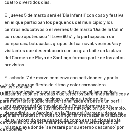
cuatro divertidos días.
El jueves 5 de marzo será el ‘Día Infantil’ con coso y festival
en el que participan los pequeños del municipio y los
centros educativos o el viernes 6 de marzo ‘Día de la Calle’
con coso apoteósico “I Love 90`s” y la participación de
comparsas, batucadas, grupos del carnaval, vecinos/as y
visitantes que desembocará con un gran baile en la plaza
del Carmen de Playa de Santiago forman parte de los actos
previstos.
El sábado, 7 de marzo comienza con actividades y por la
tarde una gran fiesta de ritmo y color carnavalero
We use cookies
protagonizado por personajes del carnaval, batucadas,
Utilizamos cookies propias y de terceros para fines analíticos y
comparsa, murgas, vecinas y vecinos, todos ellos
para mostrarte publicidad personalizada en base a un perfil
entusiastas del Carnaval del Sur. Posteriormente se
elaborado a partir de tus hábitos de navegación (por ejemplo,
despedirá a ‘La Sardina’, en la Plaza del Carmen y después
páginas visitadas). Puedes configurar o rechazar la utilización
de su recorrido será despedida como es tradicional en la
de cookies u obtener más información en nuestra política
misma playa donde “se rezará por su eterno descanso’ por
de cookies.