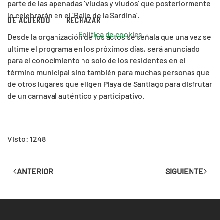
parte de las apenadas ‘viudas y viudos’ que posteriormente
lo celebrarán en el ‘Baile de la Sardina’.
DE ACUERDO
RECHAZAR
Política de cookies
Desde la organización de los actos se señala que una vez se
ultime el programa en los próximos días, será anunciado
para el conocimiento no solo de los residentes en el
término municipal sino también para muchas personas que
de otros lugares que eligen Playa de Santiago para disfrutar
de un carnaval auténtico y participativo.
Visto: 1248
ANTERIOR
SIGUIENTE