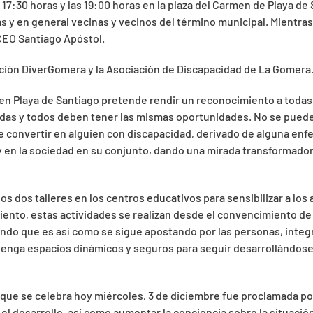
17:30 horas y las 19:00 horas en la plaza del Carmen de Playa de S
 y en general vecinas y vecinos del término municipal. Mientras 
 CEO Santiago Apóstol.
iación DiverGomera y la Asociación de Discapacidad de La Gomera
en Playa de Santiago pretende rendir un reconocimiento a todas 
 todas y todos deben tener las mismas oportunidades. No se pue
 convertir en alguien con discapacidad, derivado de alguna enf
o y en la sociedad en su conjunto, dando una mirada transformad
los dos talleres en los centros educativos para sensibilizar a lo
miento, estas actividades se realizan desde el convencimiento d
ando que es así como se sigue apostando por las personas, integ
 tenga espacios dinámicos y seguros para seguir desarrollándo
 que se celebra hoy miércoles, 3 de diciembre fue proclamada po
el desarrollo, así como aumentar la conciencia sobre la situació