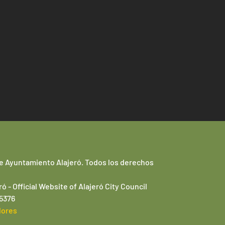
e Ayuntamiento Alajeró. Todos los derechos
ró -
Official Website of
Alajeró
City Council
95376
lores