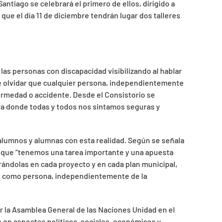
antiago se celebrará el primero de ellos, dirigido a
que el día 11 de diciembre tendrán lugar dos talleres
.
las personas con discapacidad visibilizando al hablar
de olvidar que cualquier persona, independientemente
ermedad o accidente. Desde el Consistorio se
ora donde todas y todos nos sintamos seguras y
s alumnos y alumnas con esta realidad. Según se señala
e que “tenemos una tarea importante y una apuesta
rándolas en cada proyecto y en cada plan municipal,
se como persona, independientemente de la
r la Asamblea General de las Naciones Unidad en el
n en aspectos políticos, sociales, económicos y