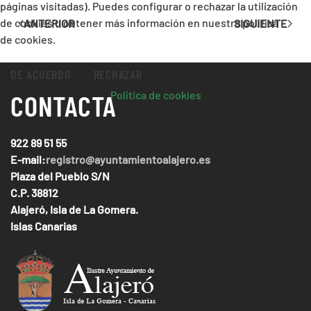
páginas visitadas). Puedes configurar o rechazar la utilización
de cookies u obtener más información en nuestra política
ANTERIOR
SIGUIENTE
de cookies.
DE ACUERDO
RECHAZAR
Política de cookies
CONTACTA
922 89 51 55
E-mail:
registro@ayuntamientoalajero.es
Plaza del Pueblo S/N
C.P. 38812
Alajeró, Isla de La Gomera.
Islas Canarias