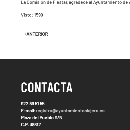
La Comisión de Fiestas agradece al Ayuntamiento de Al
Visto: 1599
ANTERIOR
CONTACTA
922 89 51 55
E-mail:
registro@ayuntamientoalajero.es
Plaza del Pueblo S/N
C.P. 38812