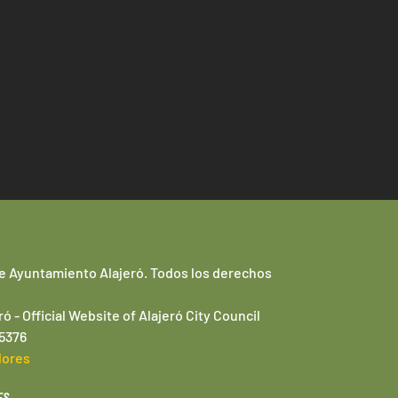
e Ayuntamiento Alajeró. Todos los derechos
ró -
Official Website of
Alajeró
City Council
95376
lores
ES