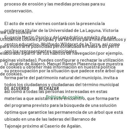
proceso de erosión y las medidas precisas para su
conservación.
El acto de este viernes contará con la presencia la
profesora titular de la Universidad de La Laguna, Victoria
We use cookies
Eugenia Martín Osorio y del catedrático emérito de este
Utilizamos cookies propias y de terceros para fines analíticos y
centro educativo, Wolfredo Wildpret de la Torre, así como
para mostrarte publicidad personalizada en base a un perfil
con los representantes municipales.
elaborado a partir de tus hábitos de navegación (por ejemplo,
páginas visitadas). Puedes configurar o rechazar la utilización
El alcalde de Alajeró, Manuel Ramón Plasencia que muestra
de cookies u obtener más información en nuestra política
su preocupación por la situación que padece este árbol que
de cookies.
forma parte del patrimonio natural del municipio, invita a
todos los ciudadanos y ciudadanas del término municipal
DE ACUERDO
RECHAZAR
así como a todas las personas interesadas en estas
Política de cookies
materias a que asistan a este encuentro, que forma parte
del programa previsto para la búsqueda de una solución
óptima que garantice las permanencia de un árbol que está
ubicado en una de las laderas del Barranco de
Tajonaje próximo al Caserío de Agalán.