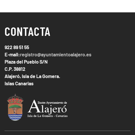
CONTACTA
922 89 51 55
E-mail:
registro@ayuntamientoalajero.es
Plaza del Pueblo S/N
C.P. 38812
Alajeró, Isla de La Gomera.
Islas Canarias