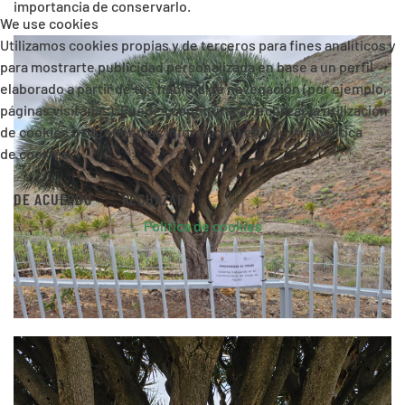
importancia de conservarlo.
We use cookies
Utilizamos cookies propias y de terceros para fines analíticos y
para mostrarte publicidad personalizada en base a un perfil
elaborado a partir de tus hábitos de navegación (por ejemplo,
páginas visitadas). Puedes configurar o rechazar la utilización
de cookies u obtener más información en nuestra política
de cookies.
DE ACUERDO
RECHAZAR
Política de cookies