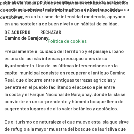
No obstante, la política pesquera europea ha ido acabando
páginas visitadas). Puedes configurar o rechazar la utilización
con la actividad extractiva y hoy Playa de Santiago vuelca su
de cookies u obtener más información en nuestra política
actividad en un turismo de intensidad moderada, apoyado
de cookies.
en una hostelería de buen nivel y un hábitat de calidad.
DE ACUERDO
RECHAZAR
Camino de Garajonay
Política de cookies
Precisamente el cuidado del territorio y el paisaje urbano
es una de las más intensas preocupaciones de su
Ayuntamiento. Una de las últimas intervenciones en la
capital municipal consiste en recuperar el antiguo Camino
Real, que discurre entre antiguas terrazas agrícolas y
penetra en el pueblo facilitando el acceso a pie entre
la costa y el Parque Nacional de Garajonay, donde la isla se
convierte en un sorprendente y húmedo bosque lleno de
sugerentes lugares de alto valor botánico y geológico.
Es el turismo de naturaleza el que mueve esta isla que sirve
de refugio a la mayor muestra del bosque de laurisilva que