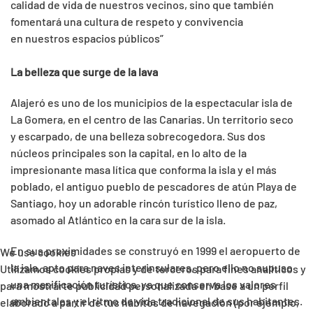
calidad de vida de nuestros vecinos, sino que también
fomentará una cultura de respeto y convivencia
en nuestros espacios públicos”
La belleza que surge de la lava
Alajeró es uno de los municipios de la espectacular isla de
La Gomera, en el centro de las Canarias. Un territorio seco
y escarpado, de una belleza sobrecogedora. Sus dos
núcleos principales son la capital, en lo alto de la
impresionante masa lítica que conforma la isla y el más
poblado, el antiguo pueblo de pescadores de atún Playa de
Santiago, hoy un adorable rincón turístico lleno de paz,
asomado al Atlántico en la cara sur de la isla.
En sus proximidades se construyó en 1999 el aeropuerto de
We use cookies
la isla, apto para naves interinsulares, pero ello no supuso
Utilizamos cookies propias y de terceros para fines analíticos y
una masificación turística, ya que conserva los valores
para mostrarte publicidad personalizada en base a un perfil
ambientales y el ritmo de vida tradicional de sus habitantes.
elaborado a partir de tus hábitos de navegación (por ejemplo,