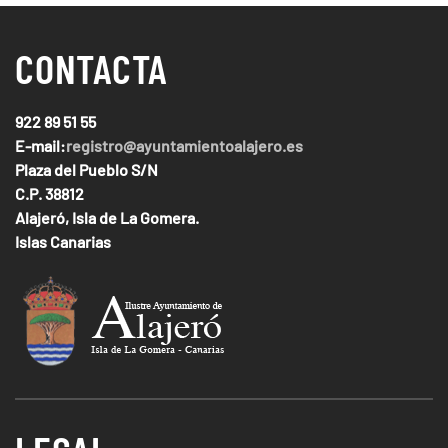
CONTACTA
922 89 51 55
E-mail:
registro@ayuntamientoalajero.es
Plaza del Pueblo S/N
C.P. 38812
Alajeró, Isla de La Gomera.
Islas Canarias