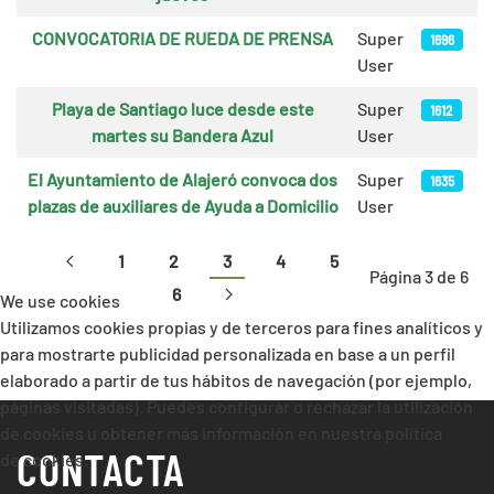
CONVOCATORIA DE RUEDA DE PRENSA
Super
1696
User
Playa de Santiago luce desde este
Super
1612
martes su Bandera Azul
User
El Ayuntamiento de Alajeró convoca dos
Super
1635
plazas de auxiliares de Ayuda a Domicilio
User
1
2
3
4
5
Página 3 de 6
6
We use cookies
Utilizamos cookies propias y de terceros para fines analíticos y
para mostrarte publicidad personalizada en base a un perfil
elaborado a partir de tus hábitos de navegación (por ejemplo,
páginas visitadas). Puedes configurar o rechazar la utilización
de cookies u obtener más información en nuestra política
CONTACTA
de cookies.