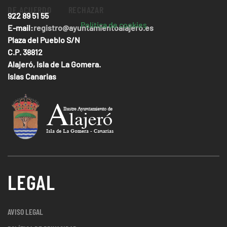
DE ACUERDO
RECHAZAR
922 89 51 55
Política de cookies
E-mail:
registro@ayuntamientoalajero.es
Plaza del Pueblo S/N
C.P. 38812
Alajeró, Isla de La Gomera.
Islas Canarias
LEGAL
AVISO LEGAL