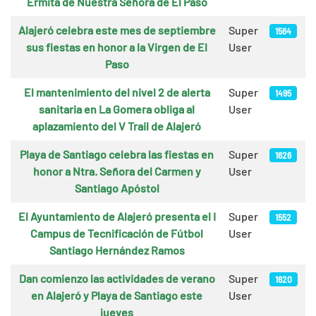
Ermita de Nuestra Señora de El Paso
Alajeró celebra este mes de septiembre
Super
1564
sus fiestas en honor a la Virgen de El
User
Paso
El mantenimiento del nivel 2 de alerta
Super
1495
sanitaria en La Gomera obliga al
User
aplazamiento del V Trail de Alajeró
Playa de Santiago celebra las fiestas en
Super
1626
honor a Ntra. Señora del Carmen y
User
Santiago Apóstol
El Ayuntamiento de Alajeró presenta el I
Super
1552
Campus de Tecnificación de Fútbol
User
Santiago Hernández Ramos
Dan comienzo las actividades de verano
Super
1620
en Alajeró y Playa de Santiago este
User
jueves