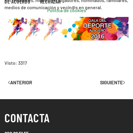
entrenadores, monitores jugadores, nominados, familiares,
DE ACUERDO
RECHAZAR
medios de comunicación y vecin@s en general.
Política de cookies
Visto: 3317
ANTERIOR
SIGUIENTE
CONTACTA