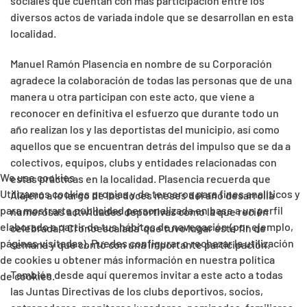
sociales que cuentan con más participación entre los
diversos actos de variada índole que se desarrollan en esta
localidad.
Manuel Ramón Plasencia en nombre de su Corporación
agradece la colaboración de todas las personas que de una
manera u otra participan con este acto, que viene a
reconocer en definitiva el esfuerzo que durante todo un
año realizan los y las deportistas del municipio, así como
aquellos que se encuentran detrás del impulso que se da a
colectivos, equipos, clubs y entidades relacionadas con
We use cookies
estas prácticas en la localidad. Plasencia recuerda que
Utilizamos cookies propias y de terceros para fines analíticos y
Alajeró a lo largo de los doces meses del año desarrolla
para mostrarte publicidad personalizada en base a un perfil
numerosas actividades deportivas como la que recién
elaborado a partir de tus hábitos de navegación (por ejemplo,
celebrada ‘I Cronoescalada’ que tuvo lugar este fin de
páginas visitadas). Puedes configurar o rechazar la utilización
semana y que contó con una importante participación.
de cookies u obtener más información en nuestra política
También desde aquí queremos invitar a este acto a todas
de cookies.
las Juntas Directivas de los clubs deportivos, socios,