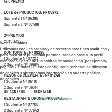
1er. PREMIO
LOTE de PRODUCTOS: Nº 05972
Suplente 1 Nº 05395
Suplente 2 Nº 07499
2º PREMIOS
COMIDAS:
We use cookies
Utilizamos cookies propias y de terceros para fines analíticos y
DON TOMATE: Nº 08295
para mostrarte publicidad personalizada en base a un perfil
1 Suplente Nº 07723
elaborado a partir de tus hábitos de navegación (por ejemplo,
2 Suplente Nº 09984
páginas visitadas). Puedes configurar o rechazar la utilización
de cookies u obtener más información en nuestra política
MESÓN de CLEMENTE: Nº 01249
de cookies.
1 Suplente Nº 05110
2 Suplente Nº 09314
DE ACUERDO
RECHAZAR
RESTAURANTE ORONE: Nº 05643
Política de cookies
1 Suplente Nº 07706
2 Suplente Nº 07642