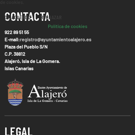
de cookies.
CONTACTA
DE ACUERDO
RECHAZAR
Política de cookies
922 89 51 55
E-mail:
registro@ayuntamientoalajero.es
Plaza del Pueblo S/N
C.P. 38812
Alajeró, Isla de La Gomera.
Islas Canarias
LEGAL