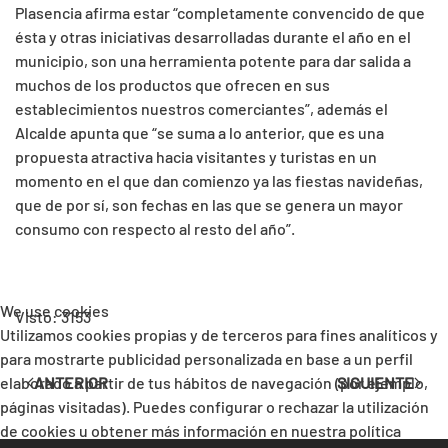
Plasencia afirma estar “completamente convencido de que
ésta y otras iniciativas desarrolladas durante el año en el
municipio, son una herramienta potente para dar salida a
muchos de los productos que ofrecen en sus
establecimientos nuestros comerciantes”, además el
Alcalde apunta que “se suma a lo anterior, que es una
propuesta atractiva hacia visitantes y turistas en un
momento en el que dan comienzo ya las fiestas navideñas,
que de por sí, son fechas en las que se genera un mayor
consumo con respecto al resto del año”.
We use cookies
Visto: 3153
Utilizamos cookies propias y de terceros para fines analíticos y
para mostrarte publicidad personalizada en base a un perfil
elaborado a partir de tus hábitos de navegación (por ejemplo,
ANTERIOR
SIGUIENTE
páginas visitadas). Puedes configurar o rechazar la utilización
de cookies u obtener más información en nuestra política