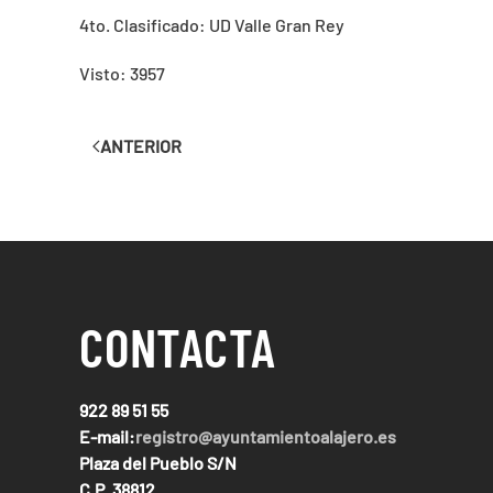
4to. Clasificado: UD Valle Gran Rey
Visto: 3957
ANTERIOR
CONTACTA
922 89 51 55
E-mail:
registro@ayuntamientoalajero.es
Plaza del Pueblo S/N
C.P. 38812