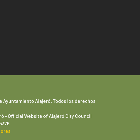
e Ayuntamiento Alajeró. Todos los derechos
ró -
Official Website of
Alajeró
City Council
95376
lores