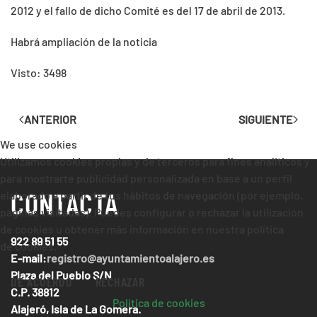
2012 y el fallo de dicho Comité es del 17 de abril de 2013.
Habrá ampliación de la noticia
Visto: 3498
ANTERIOR
SIGUIENTE
We use cookies
Utilizamos cookies propias y de terceros para fines analíticos y
para mostrarte publicidad personalizada en base a un perfil
CONTACTA
elaborado a partir de tus hábitos de navegación (por ejemplo,
páginas visitadas). Puedes configurar o rechazar la utilización
de cookies u obtener más información en nuestra política
922 89 51 55
de cookies.
E-mail:
registro@ayuntamientoalajero.es
Plaza del Pueblo S/N
DE ACUERDO
RECHAZAR
C.P. 38812
Política de cookies
Alajeró, Isla de La Gomera.