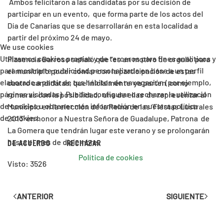
Ambos felicitaron a las candidatas por su decisión de
participar en un evento, que forma parte de los actos del
Día de Canarias que se desarrollarán en esta localidad a
partir del próximo 24 de mayo.
We use cookies
Utilizamos cookies propias y de terceros para fines analíticos y
Plasencia Barroso señaló que “es un motivo de orgullo para
para mostrarte publicidad personalizada en base a un perfil
el municipio poder contar con la participación de estas
elaborado a partir de tus hábitos de navegación (por ejemplo,
cuatro candidatas, que inicialmente ya parten como
páginas visitadas). Puedes configurar o rechazar la utilización
romeras con la posibilidad, una de ellas de representar al
de cookies u obtener más información en nuestra política
Municipio en la elección de la Reina de las ‘Fiestas Lustrales
de cookies.
2013’ en honor a Nuestra Señora de Guadalupe, Patrona de
La Gomera que tendrán lugar este verano y se prolongarán
DE ACUERDO
RECHAZAR
hasta el mes de diciembre.
Política de cookies
Visto: 3526
ANTERIOR
SIGUIENTE