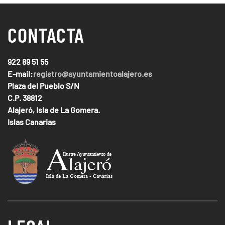
CONTACTA
922 89 51 55
E-mail:
registro@ayuntamientoalajero.es
Plaza del Pueblo S/N
C.P. 38812
Alajeró, Isla de La Gomera.
Islas Canarias