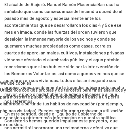
El alcalde de Alajeró, Manuel Ramón Plasencia Barroso ha
señalado que como consecuencia del incendio sucedido el
pasado mes de agosto y especialmente ante los
acontecimientos que se desarrollaron los días 4 y 5 de ese
mes en Imada, donde las fuerzas del orden tuvieron que
desalojar la inmensa mayoría de los vecinos y donde se
quemaron muchas propiedades como casas, corrales,
cuartos de apero, animales, cultivos, instalaciones privadas
viéndose afectado el alumbrado público y el agua potable,
recordamos que si no hubiese sido por la intervención de
los Bomberos Voluntarios, así como algunos vecinos que se
quedaron en sus viviendas, todos ellos arriesgando sus
We use cookies
propias vidas, posiblemente la tragedia hubiera sido mucho
Utilizamos cookies propias y de terceros para fines analíticos y
mayor, y poco o nada hubiera quedado del caserío al que
para mostrarte publicidad personalizada en base a un perfil
nos referimos.
elaborado a partir de tus hábitos de navegación (por ejemplo,
páginas visitadas). Puedes configurar o rechazar la utilización
En este sentido, desde el Equipo de Gobierno del
de cookies u obtener más información en nuestra política
Consistorio hemos querido impulsar este proyecto, que
de cookies.
nos permitirá incorporar una red moderna y efectiva que